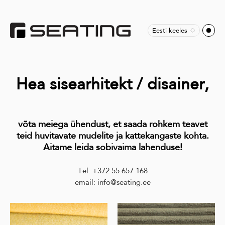
Eesti keeles
Hea sisearhitekt / disainer,
võta meiega ühendust, et saada rohkem teavet
teid huvitavate mudelite ja kattekangaste kohta.
Aitame leida sobivaima lahenduse!
Tel. +372 55 657 168
email: info@seating.ee