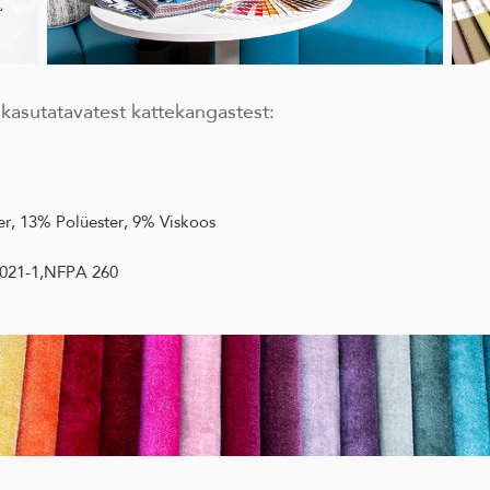
asutatavatest kattekangastest:
er, 13% Polüester, 9% Viskoos
1021-1,NFPA 260