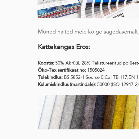
Mõned näited meie kõige sagedasemalt k
Kattekangas Eros:
Koostis:
50% Akrüül, 28% Tekstureeritud polüest
Öko-Tex sertifikaat no:
1505024
Tulekindlus:
BS 5852-1 Source 0,Cal TB 117,EN 
Kulumiskindlus (martindale):
50000 (ISO 12947-2)