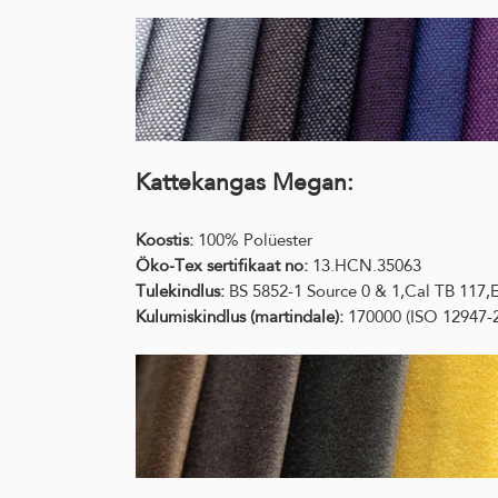
Kattekangas Megan:
Koostis:
100% Polüester
Öko-Tex sertifikaat no:
13.HCN.35063
Tulekindlus:
BS 5852-1 Source 0 & 1,Cal TB 117
Kulumiskindlus (martindale):
170000 (ISO 12947-2