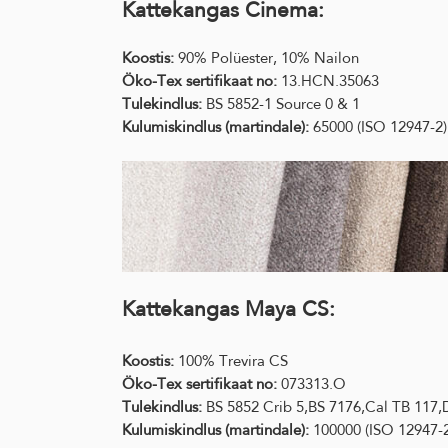
Kattekangas Cinema:
Koostis:
90% Polüester, 10% Nailon
Öko-Tex sertifikaat no:
13.HCN.35063
Tulekindlus:
BS 5852-1 Source 0 & 1
Kulumiskindlus (martindale):
65000 (ISO 12947-2)
Kattekangas Maya CS:
Koostis:
100% Trevira CS
Öko-Tex sertifikaat no:
073313.O
Tulekindlus:
BS 5852 Crib 5,BS 7176,Cal TB 117
Kulumiskindlus (martindale):
100000 (ISO 12947-2