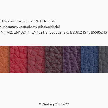
-fabric, paint: ca. 2% PU-finish
uhastatav, vastupidav, pritsmekindel
F M2, EN1021-1, EN1021-2, BS5852-IS 0, BS5852-IS 1, BS5852-IS 
©️ Seating OÜ / 2024