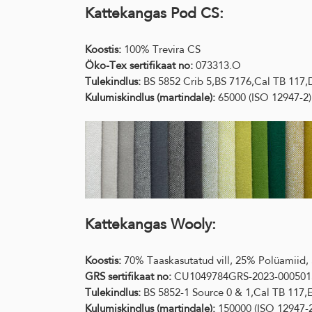
Kattekangas Pod CS:
Koostis:
100% Trevira CS
Öko-Tex sertifikaat no:
073313.O
Tulekindlus:
BS 5852 Crib 5,BS 7176,Cal TB 117
Kulumiskindlus (martindale):
65000 (ISO 12947-2)
Kattekangas Wooly:
Koostis:
70% Taaskasutatud vill, 25% Polüamiid
GRS sertifikaat no:
CU1049784GRS-2023-000501
Tulekindlus:
BS 5852-1 Source 0 & 1,Cal TB 117
Kulumiskindlus (martindale):
150000 (ISO 12947-2