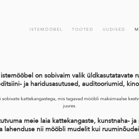
ISTEMÖÖBEL
TOOTED
UUDISED
M
stemööbel on sobivaim valik üldkasutatavate r
ditsiini- ja haridusasutused, auditooriumid, kino
ri sobivate kattekangastega, mis tagavad mööbli maksimaalse kest
juures.
tutvuma meie laia kattekangaste, kunstnaha- ja 
a lahenduse nii mööbli mudelit kui ruuminõudei