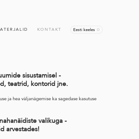
ATERJALID
KONTAKT
Eesti keeles
uumide sisustamisel -
d, teatrid, kontorid jne.
vuse ja hea väljanägemise ka sagedase kasutuse
nahanäidiste valikuga -
d arvestades!