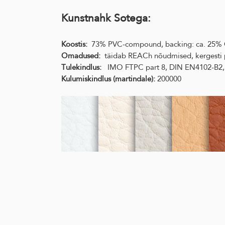
Kunstnahk Sotega:
Koostis:
73% PVC-compound, backing: ca. 25% CO
Omadused:
täidab REACh nõudmised, kergesti p
Tulekindlus:
IMO FTPC part 8, DIN EN4102-B2, N
Kulumiskindlus (martindale):
200000