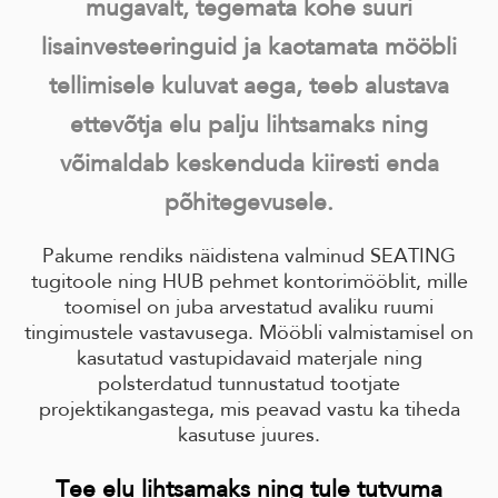
mugavalt, tegemata kohe suuri
lisainvesteeringuid ja kaotamata mööbli
tellimisele kuluvat aega, teeb alustava
ettevõtja elu palju lihtsamaks ning
võimaldab keskenduda kiiresti enda
põhitegevusele.
Pakume rendiks näidistena valminud SEATING
tugitoole ning HUB pehmet kontorimööblit, mille
toomisel on juba arvestatud avaliku ruumi
tingimustele vastavusega. Mööbli valmistamisel on
kasutatud vastupidavaid materjale ning
polsterdatud tunnustatud tootjate
projektikangastega, mis peavad vastu ka tiheda
kasutuse juures.
Tee elu lihtsamaks ning tule tutvuma