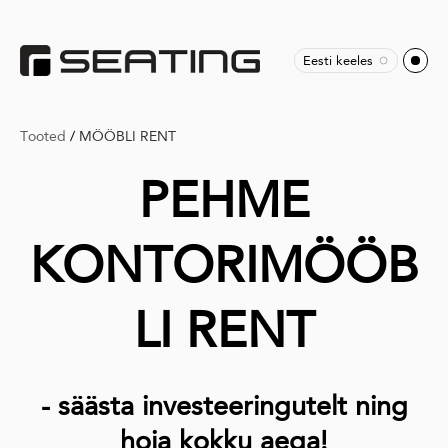
Eesti keeles
Tooted
/
MÖÖBLI RENT
PEHME
KONTORIMÖÖB
LI RENT
- säästa investeeringutelt ning
hoia kokku aega!