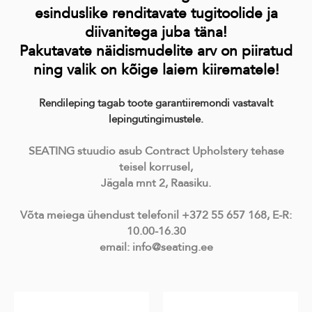
esinduslike renditavate tugitoolide ja
diivanitega juba täna!
Pakutavate näidismudelite arv on piiratud
ning valik on kõige laiem kiirematele!
Rendileping tagab toote garantiiremondi vastavalt
lepingutingimustele.
SEATING stuudio asub Contract Upholstery tehase
teisel korrusel,
Jägala mnt 2, Raasiku.
Võta meiega ühendust telefonil +372 55 657 168, E-R:
10.00-16.30
email: info@seating.ee