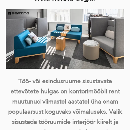
Töö- või esindusruume sisustavate
ettevõtete hulgas on kontorimööbli rent
muutunud viimastel aastatel üha enam
populaarsust koguvaks võimaluseks. Valik
sisustada tööruumide interjöör kiirelt ja