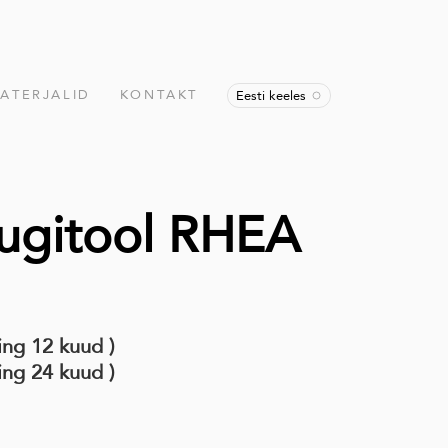
ATERJALID
KONTAKT
Eesti keeles
ugitool RHEA
ing 12 kuud )
ing 24 kuud )