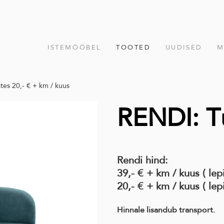
ISTEMÖÖBEL
TOOTED
UUDISED
M
tes 20,- € + km / kuus
RENDI: T
Rendi
hind:
39,- € + km / kuus ( lep
20,- € + km / kuus ( lep
Hinnale lisandub transport.