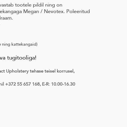
astab tootele pildil ning on
ttekangaga Megan / Nevotex. Poleeritud
lraam.
0
e ning kattekangaid)
a tugitooliga!
t Upholstery tehase teisel korrusel,
il +372 55 657 168, E-R: 10.00-16.30