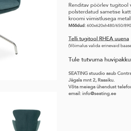
Renditav pöörlev tugitool v
polsterdatud sametise ka
kroomi viimistlusega metal
Mõõdud:
600x620xh480/650/89
Telli tugitool RHEA uuena
(Võimalus valida erinevaid baas
Tule tutvuma huvipakkuv
SEATING stuudio asub Contrac
Jägala mnt 2, Raasiku.
Võta meiega ühendust telefon
email: info@seating.ee