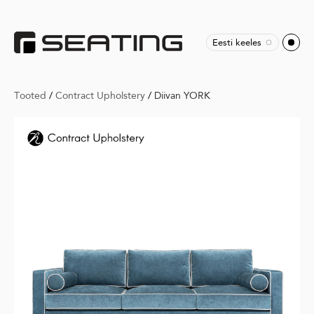
Eesti keeles
Tooted
/
Contract Upholstery
/
Diivan YORK