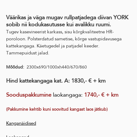
Väärikas ja väga mugav rullpatjadega diivan YORK
sobib nii kodukasutusse kui avalikku ruumi.
Tugev kasevineerist karkass, sisu kõrgkvaliteetne HR-
poroloon. Polsterdatud sametise, kõrge vastupidavusega
kattekangaga. Käetugedel ja patjadel keeder.
Tammepuidust jalad.
Mõõdud:
2300x690/1000xh440/670/860
Hind kattekangaga kat. A: 1830,- € + km
Sooduspakkumine
laokangaga
:
1740,- € + km
(Pakkumine kehtib kuni soovitud kangast laos jätkub)
Kanganäidised