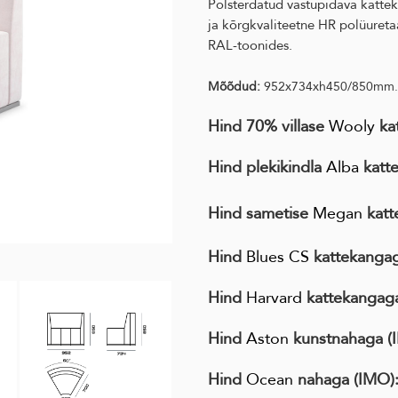
Polsterdatud vastupidava kattek
ja kõrgkvaliteetne HR polüureta
RAL-toonides.
Mõõdud:
952x734xh450/850mm.
Hind 70% villase
Wooly
ka
Hind plekikindla
Alba
katt
Hind sametise
Megan
kat
Hind
Blues CS
kattekanga
Hind
Harvard
kattekanga
Hind
Aston
kunstnahaga (
Hind
Ocean
nahaga (IMO)