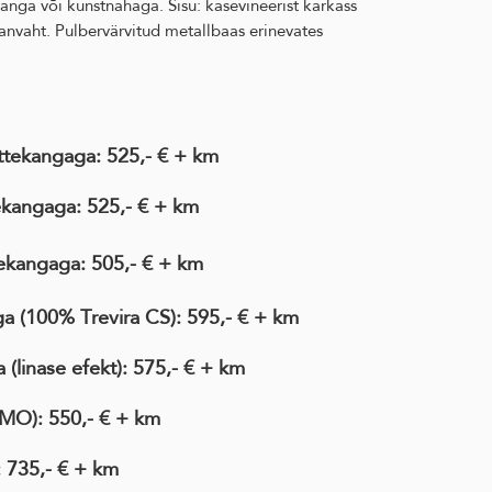
anga või kunstnahaga. Sisu: kasevineerist karkass
anvaht. Pulbervärvitud metallbaas erinevates
ttekangaga: 525,- € + km
ekangaga: 525,- € + km
tekangaga:
505,- € + km
ga
(100% Trevira CS)
:
595,- € + km
ga
(linase efekt)
: 575,- € + km
IMO)
: 550,- € + km
: 735,- € + km