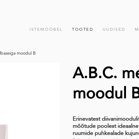
ISTEMÖÖBEL
TOOTED
UUDISED
M
llbaasiga moodul B
A.B.C. me
moodul 
Erinevatest diivanimoodul
mõõtude poolest ideaalne 
ruumide puhkealade kujun