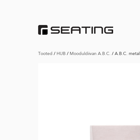
Tooted
/
HUB
/
Mooduldiivan A.B.C.
/
A.B.C. meta