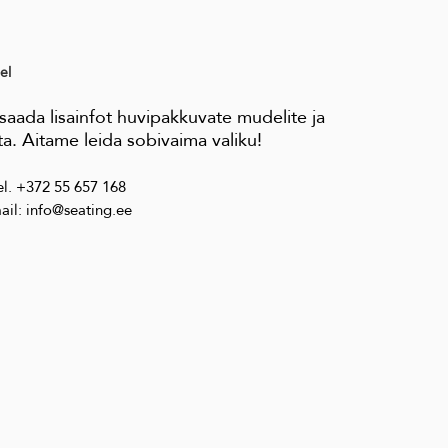
el
aada lisainfot huvipakkuvate mudelite ja
a. Aitame leida sobivaima valiku!
el. +372 55 657 168
ail: info@seating.ee