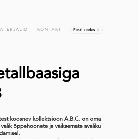
ATERJALID
KONTAKT
Eesti keeles
tallbaasiga
B
itest koosnev kollektsioon A.B.C. on oma
valik õppehoonete ja väiksemate avaliku
damisel.