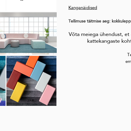
Kanganäidised
Tellimuse täitmise aeg: kokkulepp
Võta meiega ühendust, et s
kattekangaste koht
T
em