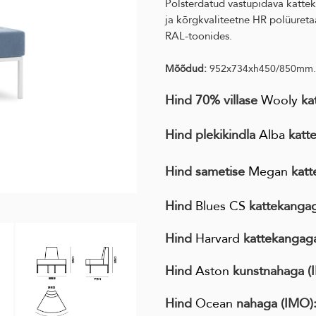
Polsterdatud vastupidava kattek
ja kõrgkvaliteetne HR polüureta
RAL-toonides.
Mõõdud:
952x734xh450/850mm.
Hind 70% villase
Wooly
kat
Hind plekikindla
Alba
katt
Hind sametise
Megan
katt
Hind
Blues CS
kattekanga
Hind
Harvard
kattekanga
Hind
Aston
kunstnahaga (
Hind
Ocean
nahaga (IMO)