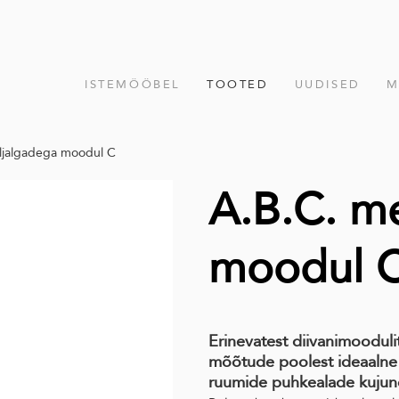
ISTEMÖÖBEL
TOOTED
UUDISED
M
lljalgadega moodul C
A.B.C. me
moodul 
Erinevatest diivanimoodul
mõõtude poolest ideaalne 
ruumide puhkealade kujun