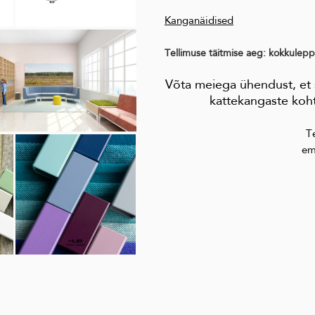
Kanganäidised
Tellimuse täitmise aeg: kokkulepp
Võta meiega ühendust, et s
kattekangaste koht
T
em