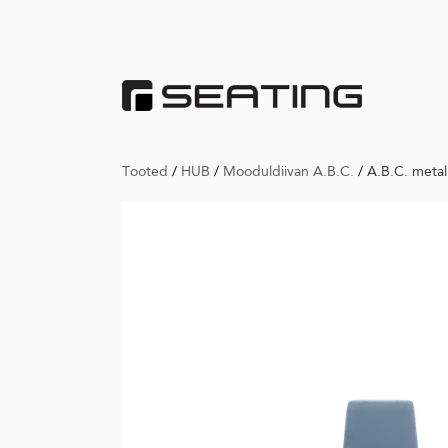
Tooted
/
HUB
/
Mooduldiivan A.B.C.
/
A.B.C. meta