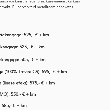
anga või kunstnahaga. Sisu: kasevineerist karkass
anvaht. Pulbervärvitud metallraam erinevates
tekangaga: 525,- € + km
ekangaga: 525,- € + km
ekangaga: 505,- € + km
ga
(100% Trevira CS)
:
595,- € + km
ga
(linase efekt)
: 575,- € + km
IMO)
: 550,- € + km
: 685,- € + km