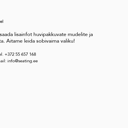
el
aada lisainfot huvipakkuvate mudelite ja
a. Aitame leida sobivaima valiku!
el. +372 55 657 168
ail: info@seating.ee