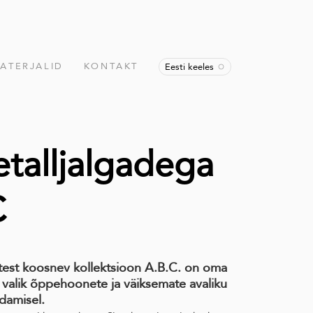
ATERJALID
KONTAKT
Eesti keeles
talljalgadega
C
itest koosnev kollektsioon A.B.C. on oma
valik õppehoonete ja väiksemate avaliku
damisel.