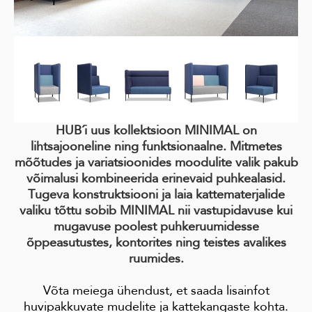
HUB´i uus kollektsioon MINIMAL on
lihtsajooneline ning funktsionaalne.
Mitmetes
mõõtudes ja variatsioonides moodulite valik pakub
võimalusi kombineerida erinevaid puhkealasid.
Tugeva konstruktsiooni ja laia kattematerjalide
valiku tõttu sobib MINIMAL nii vastupidavuse kui
mugavuse poolest puhkeruumidesse
õppeasutustes, kontorites ning teistes avalikes
ruumides.
Võta meiega ühendust, et saada lisainfot
huvipakkuvate mudelite ja kattekangaste kohta.