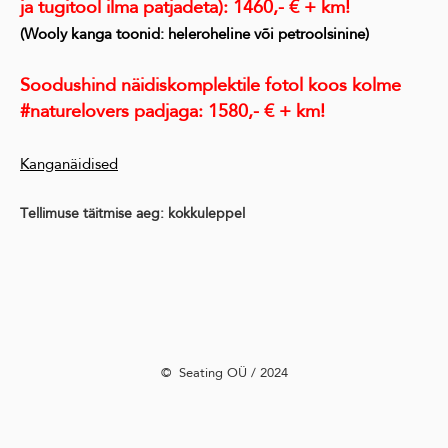
ja tugitool ilma patjadeta): 1460,- € + km!
(Wooly kanga toonid: heleroheline või petroolsinine)
Soodushind näidiskomplektile fotol koos kolme
#naturelovers padjaga: 1580,- € + km!
Kanganäidised
Tellimuse täitmise aeg: kokkuleppel
©️ Seating OÜ / 2024