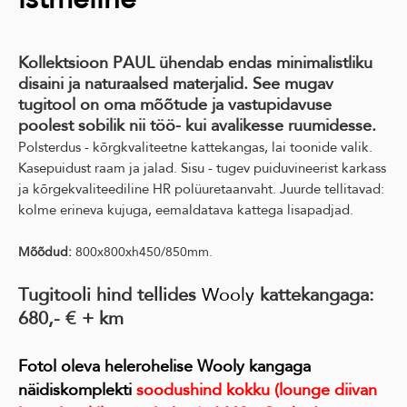
Kollektsioon PAUL ühendab endas minimalistliku
disaini ja naturaalsed materjalid. See mugav
tugitool on oma mõõtude ja vastupidavuse
poolest sobilik nii töö- kui avalikesse ruumidesse.
Polsterdus - kõrgkvaliteetne kattekangas, lai toonide valik.
Kasepuidust raam ja jalad. Sisu - tugev puiduvineerist karkass
ja kõrgekvaliteediline HR polüuretaanvaht. Juurde tellitavad:
kolme erineva kujuga, eemaldatava kattega lisapadjad.
Mõõdud:
800x800xh450/850mm.
Tugitooli hind tellides
Wooly
kattekangaga:
680,- € + km
Fotol oleva helerohelise Wooly kangaga
näidiskomplekti
soodushind kokku (lounge diivan