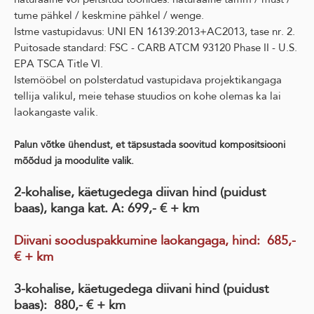
tume pähkel / keskmine pähkel / wenge.
Istme vastupidavus: UNI EN 16139:2013+AC2013, tase nr. 2.
Puitosade standard: FSC - CARB ATCM 93120 Phase II - U.S.
EPA TSCA Title VI.
Istemööbel on polsterdatud vastupidava projektikangaga
tellija valikul, meie tehase stuudios on kohe olemas ka lai
laokangaste valik.
Palun võtke ühendust, et täpsustada soovitud kompositsiooni
mõõdud ja moodulite valik.
2-kohalise, käetugedega diivan hind (puidust
baas), kanga kat. A: 699,- € + km
Diivani sooduspakkumine laokangaga, hind
: 685
,-
€ + km
3-kohalise, käetugedega diivani hind (puidust
baas): 880,- € + km