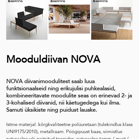
Mooduldiivan NOVA
NOVA diivanimoodulitest saab luua
funktsionaalseid ning erikujulisi puhkealasid,
kombineeritavate moodulite seas on erinevad 2- ja
3-kohalised diivanid, nii käetugedega kui ilma.
Samuti üksikiste ning puidust lauake.
Istme materjal: kõrgkvaliteetne polüuretaan (tulekindlus klass
UNI9175/2010), metallraam. Pöögipuust baas, viimistlus:
naturaalne või peitsitud toonides: naturaalne tamm / must /