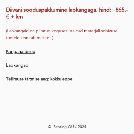
Diivani sooduspakkumine laokangaga, hind
:
865,-
€ + km
(Laokangaid on piiratud koguses! Valitud materjali sobivuse
tootele kinnitab meister.)
Kanganäidised
Laokangad
Tellimuse täitmise aeg: kokkuleppel
©️ Seating OÜ / 2024